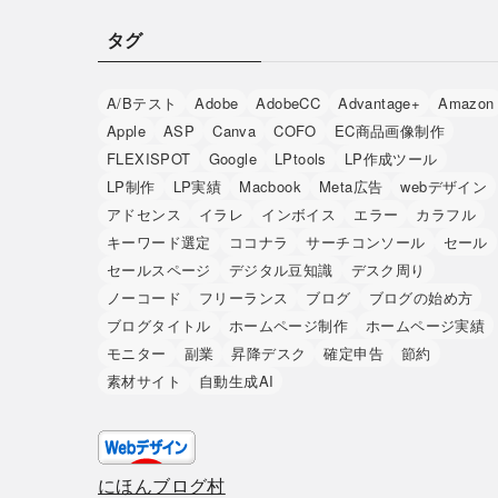
ゴ
リ
タグ
ー
A/Bテスト
Adobe
AdobeCC
Advantage+
Amazon
Apple
ASP
Canva
COFO
EC商品画像制作
FLEXISPOT
Google
LPtools
LP作成ツール
LP制作
LP実績
Macbook
Meta広告
webデザイン
アドセンス
イラレ
インボイス
エラー
カラフル
キーワード選定
ココナラ
サーチコンソール
セール
セールスページ
デジタル豆知識
デスク周り
ノーコード
フリーランス
ブログ
ブログの始め方
ブログタイトル
ホームページ制作
ホームページ実績
モニター
副業
昇降デスク
確定申告
節約
素材サイト
自動生成AI
にほんブログ村