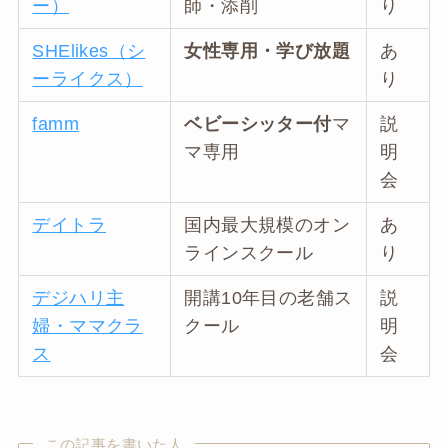
ー）
師・添削
り
SHElikes（シ
女性専用・学び放題
あ
ーライクス）
り
famm
ベビーシッター付
マ
説
マ専用
明
会
デイトラ
国内最大規模のオン
あ
ラインスクール
り
デジハリ主
開講10年目の老舗ス
説
婦・ママクラ
クール
明
ス
会
この記事を書いた人