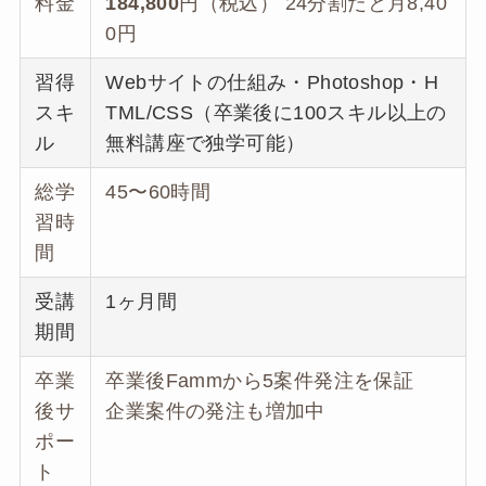
料金
184,800
円（税込） 24分割だと月8,40
0円
習得
Webサイトの仕組み・Photoshop・H
スキ
TML/CSS（卒業後に100スキル以上の
ル
無料講座で独学可能）
総学
45〜60時間
習時
間
受講
1ヶ月間
期間
卒業
卒業後Fammから5案件発注を保証
後サ
企業案件の発注も増加中
ポー
ト