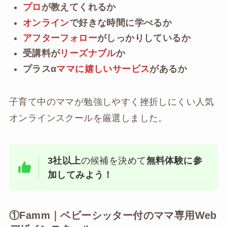
プロ
が教えてくれるか
オンライン
で好きな時間に学べるか
アフターフォロー
がしっかりしているか
受講料が
リーズナブル
か
プラスα
ママに嬉しいサービス
があるか
子育て中のママが勉強しやすく挫折しにくい人気
オンラインスクールを厳選しました。
3社以上
の候補を決めて
無料体験に参
加してみよう！
①Famm｜ベビーシッター付のママ専用Web