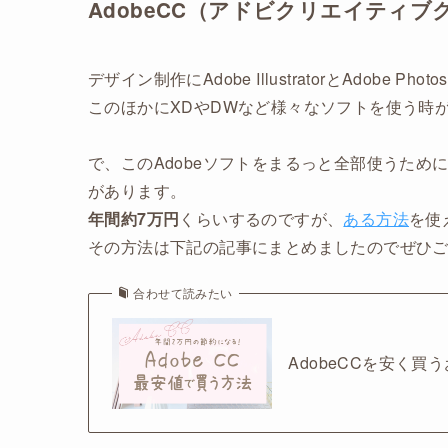
AdobeCC（アドビクリエイティブ
デザイン制作にAdobe IllustratorとAdobe P
このほかにXDやDWなど様々なソフトを使う時
で、このAdobeソフトをまるっと全部使うため
があります。
年間約7万円
くらいするのですが、
ある方法
を使
その方法は下記の記事にまとめましたのでぜひ
合わせて読みたい
AdobeCCを安く買